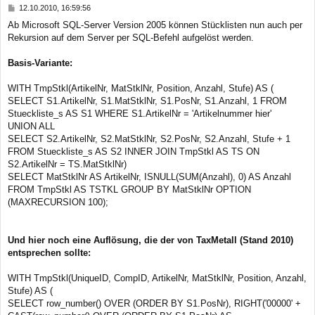
B
12.10.2010, 16:59:56
e
Ab Microsoft SQL-Server Version 2005 können Stücklisten nun auch per
i
Rekursion auf dem Server per SQL-Befehl aufgelöst werden.
t
r
a
Basis-Variante:
g
WITH TmpStkl(ArtikelNr, MatStklNr, Position, Anzahl, Stufe) AS (
SELECT S1.ArtikelNr, S1.MatStklNr, S1.PosNr, S1.Anzahl, 1 FROM
Stueckliste_s AS S1 WHERE S1.ArtikelNr = 'Artikelnummer hier'
UNION ALL
SELECT S2.ArtikelNr, S2.MatStklNr, S2.PosNr, S2.Anzahl, Stufe + 1
FROM Stueckliste_s AS S2 INNER JOIN TmpStkl AS TS ON
S2.ArtikelNr = TS.MatStklNr)
SELECT MatStklNr AS ArtikelNr, ISNULL(SUM(Anzahl), 0) AS Anzahl
FROM TmpStkl AS TSTKL GROUP BY MatStklNr OPTION
(MAXRECURSION 100);
Und hier noch eine Auflösung, die der von TaxMetall (Stand 2010)
entsprechen sollte:
WITH TmpStkl(UniqueID, CompID, ArtikelNr, MatStklNr, Position, Anzahl,
Stufe) AS (
SELECT row_number() OVER (ORDER BY S1.PosNr), RIGHT('00000' +