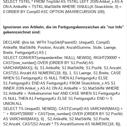
SELECT TSTKL.* FROM TmpStkl AS TSTKL LEFT JOIN Artikel_s AS A
ON A.ArtikelNr = TSTKL.MatStklNr WHERE ISNULL(A.Stueckliste, 0) =
0 ORDER BY CompID ASC OPTION (MAXRECURSION 100);
Ignorieren von Artikeln, die im Fertigungskennzeichen als "nur Info"
gekennzeichnet sind:
DECLARE @no bit; WITH TmpStkl(ParentID, UniqueID, CompID,
ArtikelNr, MatStklNr, Position, Anzahl, AnzahlSumme, Stufe, Laenge,
Breite, FertigungsKz) AS (
SELECT CONVERT(uniqueidentifier, NULL), NEWID(), RIGHT('00000' +
CAST(row_number() OVER (ORDER BY S1.PosNr) AS
VARCHAR(MAX)), 6), S1.ArtikelNr, S1.MatStklNr, S1.PosNr, S1.Anzahl,
CAST(S1.Anzahl AS NUMERIC(18, 8)), 1, S1.Laenge, S1.Breite, CASE
WHEN S1.FertigungsKz IS NULL THEN A1.FertigungsKz ELSE
S1.FertigungsKz END AS FertigungsKz FROM Stueckliste_s AS S1
INNER JOIN Artikel_s AS A1 ON A1.ArtikelNr = S1.MatStklNr WHERE
S1.ArtikelNr = 'Artikelnummer hier' AND CASE WHEN S1.FertigungsKz
IS NULL THEN A1.FertigungsKz ELSE S1.FertigungsKz END != 5
UNION ALL
SELECT TS.UniqueID, NEWID(), CAST(CompID AS VARCHAR(MAX)) +
'.' + RIGHT('00000' + CAST(row_number() OVER (ORDER BY S2.PosNr)
AS VARCHAR(MAX)), 6) , S2.ArtikelNr, S2.MatStklNr, S2.PosNr,
S2.Anzahl, CAST(S2.Anzahl * TS.AnzahlSumme AS NUMERIC(18, 8)),