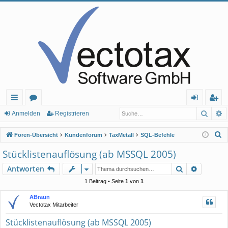
Such
E
ch
or
n
eg
Anmelden
Registrieren
ne
en
m
ist
S
Foren-Übersicht
Kundenforum
TaxMetall
SQL-Befehle
llz
el
rie
u
Stücklistenauflösung (ab MSSQL 2005)
c
ug
de
re
Suche
Erweiter
Antworten
h
rif
n
n
e
1 Beitrag • Seite
1
von
1
f
ABraun
Vectotax Mitarbeiter
Stücklistenauflösung (ab MSSQL 2005)