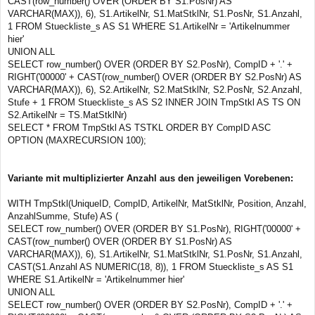
CAST(row_number() OVER (ORDER BY S1.PosNr) AS
VARCHAR(MAX)), 6), S1.ArtikelNr, S1.MatStklNr, S1.PosNr, S1.Anzahl,
1 FROM Stueckliste_s AS S1 WHERE S1.ArtikelNr = 'Artikelnummer
hier'
UNION ALL
SELECT row_number() OVER (ORDER BY S2.PosNr), CompID + '.' +
RIGHT('00000' + CAST(row_number() OVER (ORDER BY S2.PosNr) AS
VARCHAR(MAX)), 6), S2.ArtikelNr, S2.MatStklNr, S2.PosNr, S2.Anzahl,
Stufe + 1 FROM Stueckliste_s AS S2 INNER JOIN TmpStkl AS TS ON
S2.ArtikelNr = TS.MatStklNr)
SELECT * FROM TmpStkl AS TSTKL ORDER BY CompID ASC
OPTION (MAXRECURSION 100);
Variante mit multiplizierter Anzahl aus den jeweiligen Vorebenen:
WITH TmpStkl(UniqueID, CompID, ArtikelNr, MatStklNr, Position, Anzahl,
AnzahlSumme, Stufe) AS (
SELECT row_number() OVER (ORDER BY S1.PosNr), RIGHT('00000' +
CAST(row_number() OVER (ORDER BY S1.PosNr) AS
VARCHAR(MAX)), 6), S1.ArtikelNr, S1.MatStklNr, S1.PosNr, S1.Anzahl,
CAST(S1.Anzahl AS NUMERIC(18, 8)), 1 FROM Stueckliste_s AS S1
WHERE S1.ArtikelNr = 'Artikelnummer hier'
UNION ALL
SELECT row_number() OVER (ORDER BY S2.PosNr), CompID + '.' +