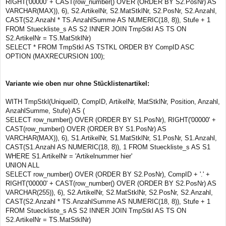
RIGHT('00000' + CAST(row_number() OVER (ORDER BY S2.PosNr) AS
VARCHAR(MAX)), 6), S2.ArtikelNr, S2.MatStklNr, S2.PosNr, S2.Anzahl,
CAST(S2.Anzahl * TS.AnzahlSumme AS NUMERIC(18, 8)), Stufe + 1
FROM Stueckliste_s AS S2 INNER JOIN TmpStkl AS TS ON
S2.ArtikelNr = TS.MatStklNr)
SELECT * FROM TmpStkl AS TSTKL ORDER BY CompID ASC
OPTION (MAXRECURSION 100);
Variante wie oben nur ohne Stücklistenartikel:
WITH TmpStkl(UniqueID, CompID, ArtikelNr, MatStklNr, Position, Anzahl,
AnzahlSumme, Stufe) AS (
SELECT row_number() OVER (ORDER BY S1.PosNr), RIGHT('00000' +
CAST(row_number() OVER (ORDER BY S1.PosNr) AS
VARCHAR(MAX)), 6), S1.ArtikelNr, S1.MatStklNr, S1.PosNr, S1.Anzahl,
CAST(S1.Anzahl AS NUMERIC(18, 8)), 1 FROM Stueckliste_s AS S1
WHERE S1.ArtikelNr = 'Artikelnummer hier'
UNION ALL
SELECT row_number() OVER (ORDER BY S2.PosNr), CompID + '.' +
RIGHT('00000' + CAST(row_number() OVER (ORDER BY S2.PosNr) AS
VARCHAR(255)), 6), S2.ArtikelNr, S2.MatStklNr, S2.PosNr, S2.Anzahl,
CAST(S2.Anzahl * TS.AnzahlSumme AS NUMERIC(18, 8)), Stufe + 1
FROM Stueckliste_s AS S2 INNER JOIN TmpStkl AS TS ON
S2.ArtikelNr = TS.MatStklNr)