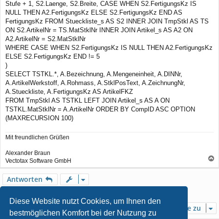
Stufe + 1, S2.Laenge, S2.Breite, CASE WHEN S2.FertigungsKz IS
NULL THEN A2.FertigungsKz ELSE S2.FertigungsKz END AS
FertigungsKz FROM Stueckliste_s AS S2 INNER JOIN TmpStkl AS TS
ON S2.ArtikelNr = TS.MatStklNr INNER JOIN Artikel_s AS A2 ON
A2.ArtikelNr = S2.MatStklNr
WHERE CASE WHEN S2.FertigungsKz IS NULL THEN A2.FertigungsKz
ELSE S2.FertigungsKz END != 5
)
SELECT TSTKL.*, A.Bezeichnung, A.Mengeneinheit, A.DINNr,
A.ArtikelWerkstoff, A.Rohmass, A.StklPosText, A.ZeichnungNr,
A.Stueckliste, A.FertigungsKz AS ArtikelFKZ
FROM TmpStkl AS TSTKL LEFT JOIN Artikel_s AS A ON
TSTKL.MatStklNr = A.ArtikelNr ORDER BY CompID ASC OPTION
(MAXRECURSION 100)
Mit freundlichen Grüßen
Alexander Braun
Vectotax Software GmbH
a
c
Antworten
h
o
1 Beitrag • Seite
1
von
1
b
Diese Website nutzt Cookies, um Ihnen den
e
Gehe zu
bestmöglichen Komfort bei der Nutzung zu
n