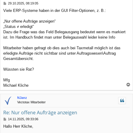
B
29.10.2025, 08:19:05
e
Viele ERP-Systeme haben in der GUI Filter-Optionen, z. B.:
i
t
r
„Nur offene Aufträge anzeigen“
a
„Status ≠ erledigt“
g
Dazu die Frage was das Feld Belegausgang bedeutet wenn es markiert
ist. Im Handbuch findet man unter Belegauswahl leider keine Info
Mitarbeiter haben gefragt ob dies auch bei Taxmetall möglich ist das
erledigte Aufträge nicht sichtbar sind unter Auftragswesen\Auftrag
Gesamtübersicht.
Wüssten sie Rat?
Mfg
Michael Kliche
a
c
NJanz
h
Vectotax Mitarbeiter
o
b
Re: Nur offene Aufträge anzeigen
e
n
B
14.11.2025, 09:33:06
e
Hallo Herr Kliche,
i
t