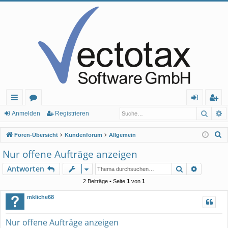
Such
E
ch
or
n
eg
Anmelden
Registrieren
ne
en
m
ist
S
Foren-Übersicht
Kundenforum
Allgemein
llz
el
rie
u
Nur offene Aufträge anzeigen
c
ug
de
re
Suche
Erweiter
Antworten
h
rif
n
n
e
2 Beiträge • Seite
1
von
1
f
mkliche68
Nur offene Aufträge anzeigen