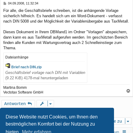
B
04.09.2008, 11:32:34
e
Für alle, die Geschäftsbriefe schreiben, ist die anhängende Vorlage
i
sicherlich hilfreich. Es handelt sich um ein Word-Dokument - verfasst
t
r
nach DIN 5008 und der Möglichkeit der Variablenübergabe aus TaxMetall.
a
g
Dieses Dokument in Ihrem DBMand1 im Ordner "Vorlagen" abspeichern,
dann kann es aus TaxMetall aufgerufen werden. Im geschützten Bereich
finden alle Kunden mit Wartungsvertrag auch 2 Schnelleinstiege zum
Thema.
Dateianhänge
Brief nach DIN.zip
Geschäftsbrief vorlage nach DIN mit Variablen
(9.22 KiB) 4178-mal heruntergeladen
Martina Bomm
Vectotax Software GmbH
a
c
Antworten
h
o
1 Beitrag • Seite
1
von
1
b
Diese Website nutzt Cookies, um Ihnen den
e
Gehe zu
bestmöglichen Komfort bei der Nutzung zu
n
bieten.
Mehr erfahren
Foren-Übersicht
Impressum