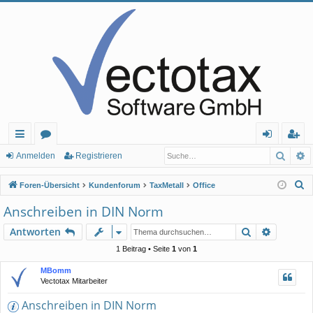
Such
E
ch
or
n
eg
Anmelden
Registrieren
ne
en
m
ist
S
Foren-Übersicht
Kundenforum
TaxMetall
Office
llz
el
rie
u
Anschreiben in DIN Norm
c
ug
de
re
Suche
Erweiter
Antworten
h
rif
n
n
e
1 Beitrag • Seite
1
von
1
f
MBomm
Vectotax Mitarbeiter
Anschreiben in DIN Norm