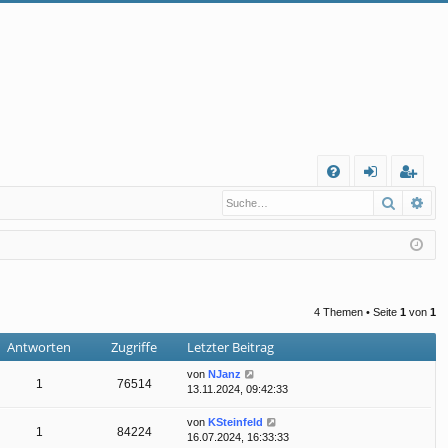
S
Suche
Erw
FA
n
eg
Q
m
ist
el
rie
de
re
4 Themen • Seite
1
von
1
n
n
Antworten
Zugriffe
Letzter Beitrag
von
NJanz
1
76514
13.11.2024, 09:42:33
von
KSteinfeld
1
84224
16.07.2024, 16:33:33