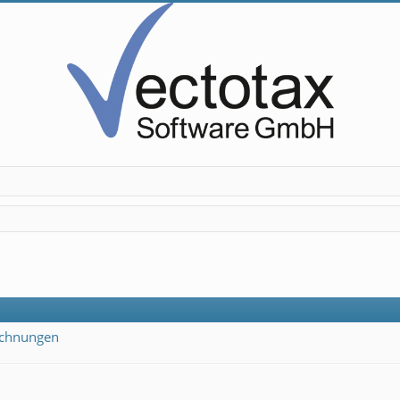
che
echnungen