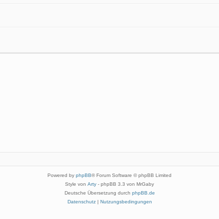
Powered by
phpBB
® Forum Software © phpBB Limited
Style von
Arty
- phpBB 3.3 von MrGaby
Deutsche Übersetzung durch
phpBB.de
Datenschutz
|
Nutzungsbedingungen