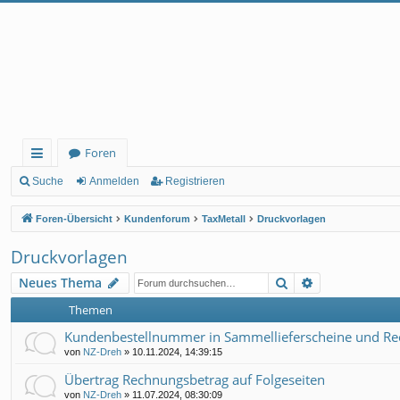
Foren
ch
Suche
Anmelden
Registrieren
ne
Foren-Übersicht
Kundenforum
TaxMetall
Druckvorlagen
llz
Druckvorlagen
ug
Suche
Erweiterte Su
Neues Thema
rif
Themen
f
Kundenbestellnummer in Sammellieferscheine und R
von
NZ-Dreh
»
10.11.2024, 14:39:15
Übertrag Rechnungsbetrag auf Folgeseiten
von
NZ-Dreh
»
11.07.2024, 08:30:09