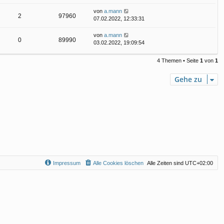
von
a.mann
2
97960
07.02.2022, 12:33:31
von
a.mann
0
89990
03.02.2022, 19:09:54
4 Themen • Seite
1
von
1
Gehe zu
Impressum
Alle Cookies löschen
Alle Zeiten sind
UTC+02:00