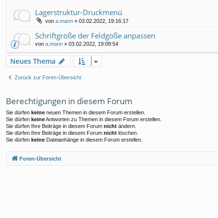
Lagerstruktur-Druckmenü
von
a.mann
»
03.02.2022, 19:16:17
Schriftgröße der Feldgöße anpassen
von
a.mann
»
03.02.2022, 19:09:54
Neues Thema
Zurück zur Foren-Übersicht
Berechtigungen in diesem Forum
Sie dürfen
keine
neuen Themen in diesem Forum erstellen.
Sie dürfen
keine
Antworten zu Themen in diesem Forum erstellen.
Sie dürfen Ihre Beiträge in diesem Forum
nicht
ändern.
Sie dürfen Ihre Beiträge in diesem Forum
nicht
löschen.
Sie dürfen
keine
Dateianhänge in diesem Forum erstellen.
Foren-Übersicht