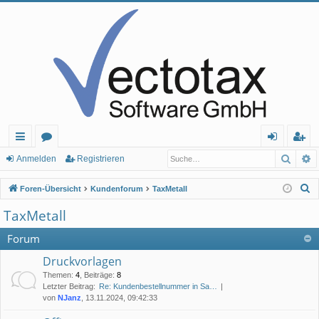
Such
E
ch
or
n
eg
Anmelden
Registrieren
ne
en
m
ist
S
Foren-Übersicht
Kundenforum
TaxMetall
llz
el
rie
u
TaxMetall
c
ug
de
re
h
Forum
rif
n
n
e
Druckvorlagen
f
Themen
:
4
,
Beiträge
:
8
Letzter Beitrag:
Re: Kundenbestellnummer in Sa…
von
NJanz
, 13.11.2024, 09:42:33