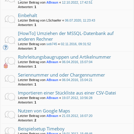
Letzter Beitrag von
ABraun
«
12.10.2022, 17:42:51
Antworten:
1
Einbehalt
Letzter Beitrag von
LSchaefer
«
06.07.2020, 11:23:43
Antworten:
1
[HowTo] Umziehen der MSSQL-Datenbank auf
anderen Rechner
Letzter Beitrag von
seb745
«
02.11.2016, 09:31:52
Antworten:
3
Rohrleitungsbaugruppen und Artikelnummer
Letzter Beitrag von
ABraun
«
06.04.2016, 15:07:04
Antworten:
1
Seriennummer und oder Chargennummer
Letzter Beitrag von
ABraun
«
06.04.2016, 15:04:21
Antworten:
1
Importieren einer Stückliste aus einer CSV-Datei
Letzter Beitrag von
ABraun
«
19.07.2012, 10:56:28
Antworten:
1
Nutzen von Google Maps
Letzter Beitrag von
ABraun
«
21.03.2012, 16:07:20
Antworten:
2
Beispielsetup Timeboy
Letzter Beitrag von
ABraun
«
19.01.2012, 15:48:46