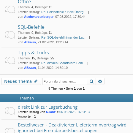
Office
Themen
:
4
,
Beiträge
:
13
Letzter Beitrag:
Re: Feldbefehle für die Überg…
von
Aschwarzenberger
, 07.03.2022, 17:30:44
SQL-Befehle
Themen
:
9
,
Beiträge
:
11
Letzter Beitrag:
Re: SQL-befehl hinter der Lag…
von
ABraun
, 21.02.2022, 13:20:14
Tipps & Tricks
Themen
:
15
,
Beiträge
:
25
Letzter Beitrag:
Re: einfach Bedarfsliste:Fehl…
von
ABraun
, 11.04.2022, 14:39:10
Suche
Erweiterte Suc
Neues Thema
9 Themen • Seite
1
von
1
Themen
direkt Link zur Lagerbuchung
Letzter Beitrag von
NJanz
«
06.03.2025, 16:31:13
Antworten:
1
Bestellwesen - Deaktivierter Lieferterminvortrag wird
ignoriert bei Fremdarbeitsbestellungen