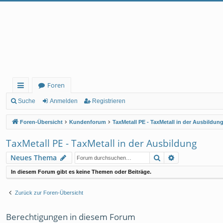
Foren
ch
Suche
Anmelden
Registrieren
ne
Foren-Übersicht
Kundenforum
TaxMetall PE - TaxMetall in der Ausbildun
llz
TaxMetall PE - TaxMetall in der Ausbildung
ug
Suche
Erweiterte Su
Neues Thema
rif
In diesem Forum gibt es keine Themen oder Beiträge.
f
Zurück zur Foren-Übersicht
Berechtigungen in diesem Forum