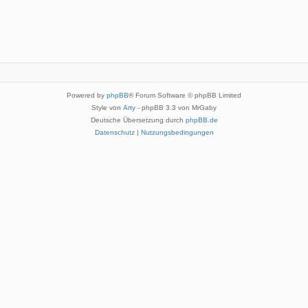
Powered by
phpBB
® Forum Software © phpBB Limited
Style von
Arty
- phpBB 3.3 von MrGaby
Deutsche Übersetzung durch
phpBB.de
Datenschutz
|
Nutzungsbedingungen