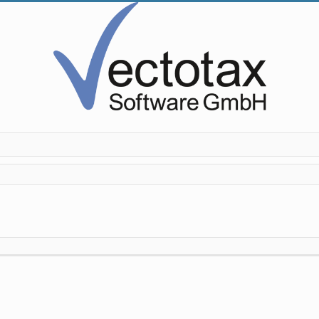
g
che