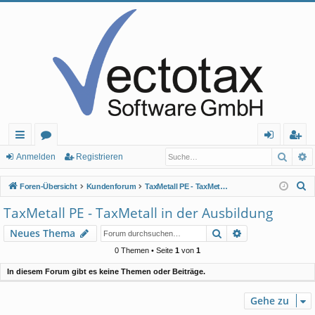
Such
E
ch
or
n
eg
Anmelden
Registrieren
ne
en
m
ist
S
Foren-Übersicht
Kundenforum
TaxMetall PE - TaxMetall in der Ausbildung
llz
el
rie
u
TaxMetall PE - TaxMetall in der Ausbildung
c
ug
de
re
Suche
Erweiterte Suc
Neues Thema
h
rif
n
n
e
0 Themen • Seite
1
von
1
f
In diesem Forum gibt es keine Themen oder Beiträge.
Gehe zu