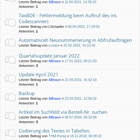
Letzter Beitrag von
ABraun
«
11.04.2022, 14:39:10
Antworten:
1
TaxBDE - Fehlermeldung beim Auftruf des int.
Codescanners
Letzter Beitrag von
LSchaefer
«
06.04.2022, 17:29:02
Antworten:
1
Automatisceh Neunummerierung in Abfrufaufträgen
Letzter Beitrag von
a.mann
«
25.02.2022, 10:12:42
Quartalsupdate Januar 2022
Letzter Beitrag von
ABraun
«
17.01.2022, 09:21:53
Antworten:
3
Update April 2021
Letzter Beitrag von
ABraun
«
22.04.2021, 15:42:10
Antworten:
1
Backup
Letzter Beitrag von
ABraun
«
23.03.2021, 12:59:32
Antworten:
1
Artikel im Suchfeld via Bestell-Nr. suchen
Letzter Beitrag von
ABraun
«
06.07.2020, 09:32:58
Antworten:
3
Codierung des Textes in Tabellen.
Letzter Beitrag von
THM-Pyreg
«
15.11.2018, 06:30:22