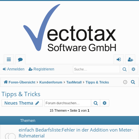
Such
E
ch
or
n
eg
Anmelden
Registrieren
ne
en
m
ist
S
Foren-Übersicht
Kundenforum
TaxMetall
Tipps & Tricks
llz
el
rie
u
Tipps & Tricks
c
ug
de
re
Suche
Erweiterte Suc
Neues Thema
h
rif
n
n
e
15 Themen • Seite
1
von
1
f
Themen
einfach Bedarfsliste:Fehler in der Addition von Meter-
Rohmaterial