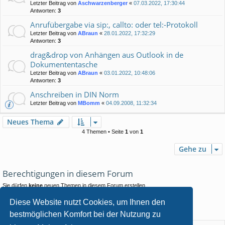
Letzter Beitrag von
Aschwarzenberger
«
07.03.2022, 17:30:44
Antworten:
3
Anrufübergabe via sip:, callto: oder tel:-Protokoll
Letzter Beitrag von
ABraun
«
28.01.2022, 17:32:29
Antworten:
3
drag&drop von Anhängen aus Outlook in de
Dokumententasche
Letzter Beitrag von
ABraun
«
03.01.2022, 10:48:06
Antworten:
3
Anschreiben in DIN Norm
Letzter Beitrag von
MBomm
«
04.09.2008, 11:32:34
Neues Thema
4 Themen • Seite
1
von
1
Gehe zu
Berechtigungen in diesem Forum
Sie dürfen
keine
neuen Themen in diesem Forum erstellen.
Sie dürfen
keine
Antworten zu Themen in diesem Forum erstellen.
Sie dürfen Ihre Beiträge in diesem Forum
nicht
ändern.
Diese Website nutzt Cookies, um Ihnen den
Sie dürfen Ihre Beiträge in diesem Forum
nicht
löschen.
bestmöglichen Komfort bei der Nutzung zu
Sie dürfen
keine
Dateianhänge in diesem Forum erstellen.