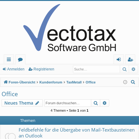
Such
E
ch
or
n
eg
Anmelden
Registrieren
ne
en
m
ist
S
Foren-Übersicht
Kundenforum
TaxMetall
Office
llz
el
rie
u
Office
c
ug
de
re
Suche
Erweiterte Suc
Neues Thema
h
rif
n
n
e
4 Themen • Seite
1
von
1
f
Themen
Feldbefehle für die Übergabe von Mail-Textbausteinen
an Outlook