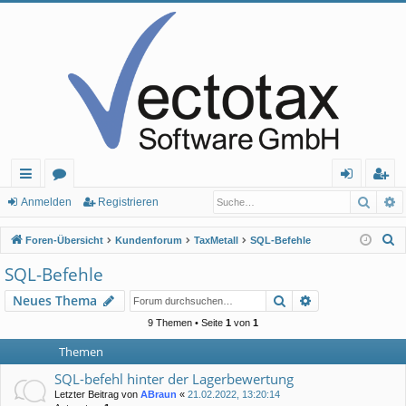
Such
E
ch
or
n
eg
Anmelden
Registrieren
ne
en
m
ist
S
Foren-Übersicht
Kundenforum
TaxMetall
SQL-Befehle
llz
el
rie
u
SQL-Befehle
c
ug
de
re
Suche
Erweiterte Suc
Neues Thema
h
rif
n
n
e
9 Themen • Seite
1
von
1
f
Themen
SQL-befehl hinter der Lagerbewertung
Letzter Beitrag von
ABraun
«
21.02.2022, 13:20:14