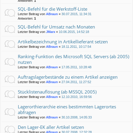
Antworten:
1
SQL-Befehl für die Werkstoff-Liste
Letzter Beitrag von
ABraun
«
30.07.2015, 11:34:31
Antworten:
1
SQL-Befehl für Umsatz nach Monaten
Letzter Beitrag von
JMarx
«
10.06.2015, 14:52:18
Artikelbezeichnung in Artikellieferant setzen
Letzter Beitrag von
ABraun
«
18.11.2011, 10:17:54
Ranking-Funktion des Microsoft SQL Servers (ab 2005)
nutzen
Letzter Beitrag von
ABraun
«
17.05.2011, 10:28:48
Auftragslagerbestände zu einem Artikel anzeigen
Letzter Beitrag von
ABraun
«
27.04.2011, 11:27:52
Stücklistenauflösung (ab MSSQL 2005)
Letzter Beitrag von
ABraun
«
12.10.2010, 16:59:56
Lagerorthierarchie eines bestimmten Lagerortes
abfragen
Letzter Beitrag von
ABraun
«
30.10.2008, 14:05:33
Den Lager-EK aller Artikel setzen
Letzter Beitrag von
ABraun
«
30.07.2008, 12:32:28