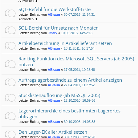
Antworten:
1
SQL-Befehl für die Werkstoff-Liste
Letzter Beitrag von
ABraun
«
30.07.2015, 11:34:31
Antworten:
1
SQL-Befehl für Umsatz nach Monaten
Letzter Beitrag von
JMarx
«
10.06.2015, 14:52:18
Artikelbezeichnung in Artikellieferant setzen
Letzter Beitrag von
ABraun
«
18.11.2011, 10:17:54
Ranking-Funktion des Microsoft SQL Servers (ab 2005)
nutzen
Letzter Beitrag von
ABraun
«
17.05.2011, 10:28:48
Auftragslagerbestände zu einem Artikel anzeigen
Letzter Beitrag von
ABraun
«
27.04.2011, 11:27:52
Stücklistenauflösung (ab MSSQL 2005)
Letzter Beitrag von
ABraun
«
12.10.2010, 16:59:56
Lagerorthierarchie eines bestimmten Lagerortes
abfragen
Letzter Beitrag von
ABraun
«
30.10.2008, 14:05:33
Den Lager-EK aller Artikel setzen
Letzter Beitrag von
ABraun
«
30.07.2008, 12:32:28