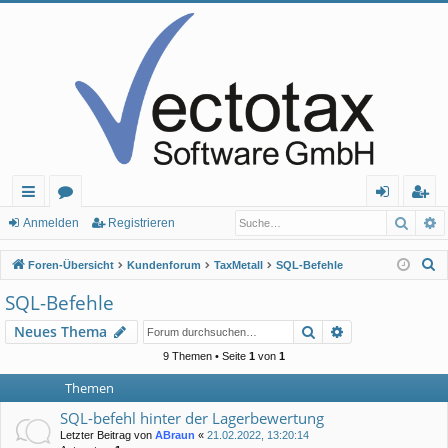
Such
E
ch
or
n
eg
Anmelden
Registrieren
ne
en
m
ist
S
Foren-Übersicht
Kundenforum
TaxMetall
SQL-Befehle
llz
el
rie
u
SQL-Befehle
c
ug
de
re
Suche
Erweiterte Suc
Neues Thema
h
rif
n
n
e
9 Themen • Seite
1
von
1
f
Themen
SQL-befehl hinter der Lagerbewertung
Letzter Beitrag von
ABraun
«
21.02.2022, 13:20:14