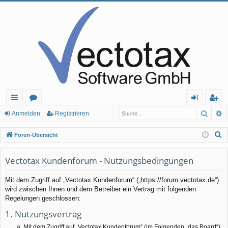
Such
E
ch
or
n
eg
Anmelden
Registrieren
ne
en
m
ist
S
Foren-Übersicht
llz
el
rie
u
c
Vectotax Kundenforum - Nutzungsbedingungen
ug
de
re
h
rif
n
n
Mit dem Zugriff auf „Vectotax Kundenforum“ („https://forum.vectotax.de“)
e
wird zwischen Ihnen und dem Betreiber ein Vertrag mit folgenden
f
Regelungen geschlossen:
1. Nutzungsvertrag
Mit dem Zugriff auf „Vectotax Kundenforum“ (im Folgenden „das Board“)