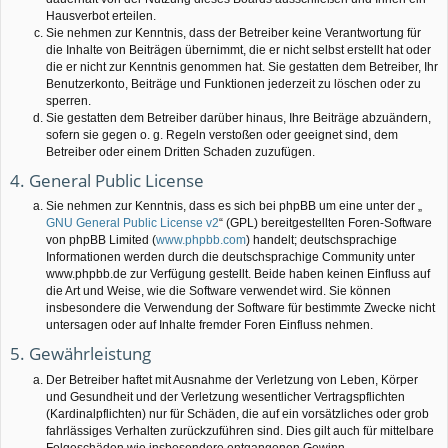
Hausverbot erteilen.
Sie nehmen zur Kenntnis, dass der Betreiber keine Verantwortung für
die Inhalte von Beiträgen übernimmt, die er nicht selbst erstellt hat oder
die er nicht zur Kenntnis genommen hat. Sie gestatten dem Betreiber, Ihr
Benutzerkonto, Beiträge und Funktionen jederzeit zu löschen oder zu
sperren.
Sie gestatten dem Betreiber darüber hinaus, Ihre Beiträge abzuändern,
sofern sie gegen o. g. Regeln verstoßen oder geeignet sind, dem
Betreiber oder einem Dritten Schaden zuzufügen.
4. General Public License
Sie nehmen zur Kenntnis, dass es sich bei phpBB um eine unter der „
GNU General Public License v2
“ (GPL) bereitgestellten Foren-Software
von phpBB Limited (
www.phpbb.com
) handelt; deutschsprachige
Informationen werden durch die deutschsprachige Community unter
www.phpbb.de zur Verfügung gestellt. Beide haben keinen Einfluss auf
die Art und Weise, wie die Software verwendet wird. Sie können
insbesondere die Verwendung der Software für bestimmte Zwecke nicht
untersagen oder auf Inhalte fremder Foren Einfluss nehmen.
5. Gewährleistung
Der Betreiber haftet mit Ausnahme der Verletzung von Leben, Körper
und Gesundheit und der Verletzung wesentlicher Vertragspflichten
(Kardinalpflichten) nur für Schäden, die auf ein vorsätzliches oder grob
fahrlässiges Verhalten zurückzuführen sind. Dies gilt auch für mittelbare
Folgeschäden wie insbesondere entgangenen Gewinn.