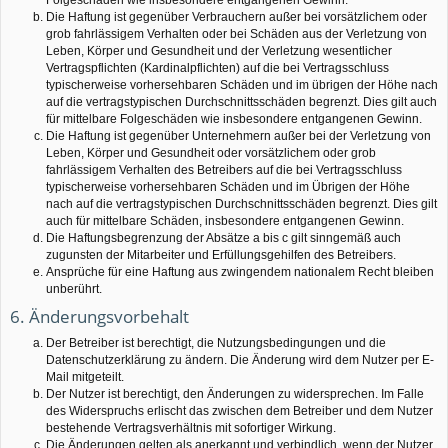
Die Haftung ist gegenüber Verbrauchern außer bei vorsätzlichem oder
grob fahrlässigem Verhalten oder bei Schäden aus der Verletzung von
Leben, Körper und Gesundheit und der Verletzung wesentlicher
Vertragspflichten (Kardinalpflichten) auf die bei Vertragsschluss
typischerweise vorhersehbaren Schäden und im übrigen der Höhe nach
auf die vertragstypischen Durchschnittsschäden begrenzt. Dies gilt auch
für mittelbare Folgeschäden wie insbesondere entgangenen Gewinn.
Die Haftung ist gegenüber Unternehmern außer bei der Verletzung von
Leben, Körper und Gesundheit oder vorsätzlichem oder grob
fahrlässigem Verhalten des Betreibers auf die bei Vertragsschluss
typischerweise vorhersehbaren Schäden und im Übrigen der Höhe
nach auf die vertragstypischen Durchschnittsschäden begrenzt. Dies gilt
auch für mittelbare Schäden, insbesondere entgangenen Gewinn.
Die Haftungsbegrenzung der Absätze a bis c gilt sinngemäß auch
zugunsten der Mitarbeiter und Erfüllungsgehilfen des Betreibers.
Ansprüche für eine Haftung aus zwingendem nationalem Recht bleiben
unberührt.
6. Änderungsvorbehalt
Der Betreiber ist berechtigt, die Nutzungsbedingungen und die
Datenschutzerklärung zu ändern. Die Änderung wird dem Nutzer per E-
Mail mitgeteilt.
Der Nutzer ist berechtigt, den Änderungen zu widersprechen. Im Falle
des Widerspruchs erlischt das zwischen dem Betreiber und dem Nutzer
bestehende Vertragsverhältnis mit sofortiger Wirkung.
Die Änderungen gelten als anerkannt und verbindlich, wenn der Nutzer