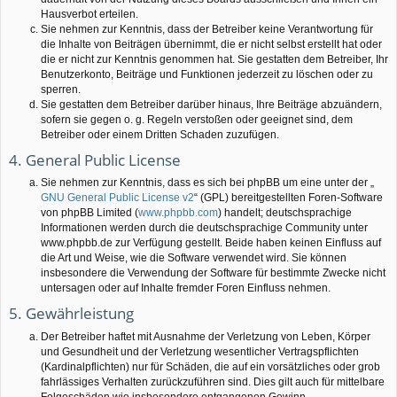
Hausverbot erteilen.
Sie nehmen zur Kenntnis, dass der Betreiber keine Verantwortung für
die Inhalte von Beiträgen übernimmt, die er nicht selbst erstellt hat oder
die er nicht zur Kenntnis genommen hat. Sie gestatten dem Betreiber, Ihr
Benutzerkonto, Beiträge und Funktionen jederzeit zu löschen oder zu
sperren.
Sie gestatten dem Betreiber darüber hinaus, Ihre Beiträge abzuändern,
sofern sie gegen o. g. Regeln verstoßen oder geeignet sind, dem
Betreiber oder einem Dritten Schaden zuzufügen.
4. General Public License
Sie nehmen zur Kenntnis, dass es sich bei phpBB um eine unter der „
GNU General Public License v2
“ (GPL) bereitgestellten Foren-Software
von phpBB Limited (
www.phpbb.com
) handelt; deutschsprachige
Informationen werden durch die deutschsprachige Community unter
www.phpbb.de zur Verfügung gestellt. Beide haben keinen Einfluss auf
die Art und Weise, wie die Software verwendet wird. Sie können
insbesondere die Verwendung der Software für bestimmte Zwecke nicht
untersagen oder auf Inhalte fremder Foren Einfluss nehmen.
5. Gewährleistung
Der Betreiber haftet mit Ausnahme der Verletzung von Leben, Körper
und Gesundheit und der Verletzung wesentlicher Vertragspflichten
(Kardinalpflichten) nur für Schäden, die auf ein vorsätzliches oder grob
fahrlässiges Verhalten zurückzuführen sind. Dies gilt auch für mittelbare
Folgeschäden wie insbesondere entgangenen Gewinn.