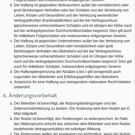
Die Haftung ist gegenüber Verbrauchern außer bei vorsätzlichem oder
grob fahrlässigem Verhalten oder bei Schäden aus der Verletzung von
Leben, Körper und Gesundheit und der Verletzung wesentlicher
Vertragspflichten (Kardinalpflichten) auf die bei Vertragsschluss
typischerweise vorhersehbaren Schäden und im übrigen der Höhe nach
auf die vertragstypischen Durchschnittsschäden begrenzt. Dies gilt auch
für mittelbare Folgeschäden wie insbesondere entgangenen Gewinn.
Die Haftung ist gegenüber Unternehmern außer bei der Verletzung von
Leben, Körper und Gesundheit oder vorsätzlichem oder grob
fahrlässigem Verhalten des Betreibers auf die bei Vertragsschluss
typischerweise vorhersehbaren Schäden und im Übrigen der Höhe
nach auf die vertragstypischen Durchschnittsschäden begrenzt. Dies gilt
auch für mittelbare Schäden, insbesondere entgangenen Gewinn.
Die Haftungsbegrenzung der Absätze a bis c gilt sinngemäß auch
zugunsten der Mitarbeiter und Erfüllungsgehilfen des Betreibers.
Ansprüche für eine Haftung aus zwingendem nationalem Recht bleiben
unberührt.
6. Änderungsvorbehalt
Der Betreiber ist berechtigt, die Nutzungsbedingungen und die
Datenschutzerklärung zu ändern. Die Änderung wird dem Nutzer per E-
Mail mitgeteilt.
Der Nutzer ist berechtigt, den Änderungen zu widersprechen. Im Falle
des Widerspruchs erlischt das zwischen dem Betreiber und dem Nutzer
bestehende Vertragsverhältnis mit sofortiger Wirkung.
Die Änderungen gelten als anerkannt und verbindlich, wenn der Nutzer