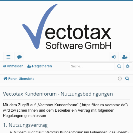
Such
E
ch
or
n
eg
Anmelden
Registrieren
ne
en
m
ist
S
Foren-Übersicht
llz
el
rie
u
c
Vectotax Kundenforum - Nutzungsbedingungen
ug
de
re
h
rif
n
n
Mit dem Zugriff auf „Vectotax Kundenforum“ („https://forum.vectotax.de“)
e
wird zwischen Ihnen und dem Betreiber ein Vertrag mit folgenden
f
Regelungen geschlossen:
1. Nutzungsvertrag
Mit dem Zugriff auf „Vectotax Kundenforum“ (im Folgenden „das Board“)