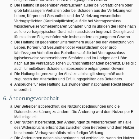
Die Haftung ist gegenüber Verbrauchern außer bei vorsätzlichem oder
grob fahrlässigem Verhalten oder bei Schäden aus der Verletzung von
Leben, Körper und Gesundheit und der Verletzung wesentlicher
Vertragspflichten (Kardinalpflichten) auf die bei Vertragsschluss
typischerweise vorhersehbaren Schäden und im übrigen der Höhe nach
auf die vertragstypischen Durchschnittsschäden begrenzt. Dies gilt auch
für mittelbare Folgeschäden wie insbesondere entgangenen Gewinn.
Die Haftung ist gegenüber Unternehmern außer bei der Verletzung von
Leben, Körper und Gesundheit oder vorsätzlichem oder grob
fahrlässigem Verhalten des Betreibers auf die bei Vertragsschluss
typischerweise vorhersehbaren Schäden und im Übrigen der Höhe
nach auf die vertragstypischen Durchschnittsschäden begrenzt. Dies gilt
auch für mittelbare Schäden, insbesondere entgangenen Gewinn.
Die Haftungsbegrenzung der Absätze a bis c gilt sinngemäß auch
zugunsten der Mitarbeiter und Erfüllungsgehilfen des Betreibers.
Ansprüche für eine Haftung aus zwingendem nationalem Recht bleiben
unberührt.
6. Änderungsvorbehalt
Der Betreiber ist berechtigt, die Nutzungsbedingungen und die
Datenschutzerklärung zu ändern. Die Änderung wird dem Nutzer per E-
Mail mitgeteilt.
Der Nutzer ist berechtigt, den Änderungen zu widersprechen. Im Falle
des Widerspruchs erlischt das zwischen dem Betreiber und dem Nutzer
bestehende Vertragsverhältnis mit sofortiger Wirkung.
Die Änderungen gelten als anerkannt und verbindlich, wenn der Nutzer