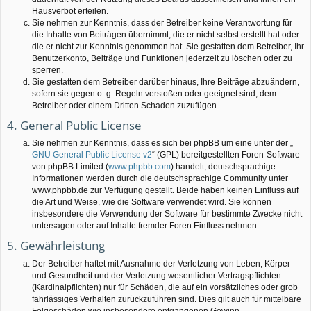
Hausverbot erteilen.
Sie nehmen zur Kenntnis, dass der Betreiber keine Verantwortung für
die Inhalte von Beiträgen übernimmt, die er nicht selbst erstellt hat oder
die er nicht zur Kenntnis genommen hat. Sie gestatten dem Betreiber, Ihr
Benutzerkonto, Beiträge und Funktionen jederzeit zu löschen oder zu
sperren.
Sie gestatten dem Betreiber darüber hinaus, Ihre Beiträge abzuändern,
sofern sie gegen o. g. Regeln verstoßen oder geeignet sind, dem
Betreiber oder einem Dritten Schaden zuzufügen.
4. General Public License
Sie nehmen zur Kenntnis, dass es sich bei phpBB um eine unter der „
GNU General Public License v2
“ (GPL) bereitgestellten Foren-Software
von phpBB Limited (
www.phpbb.com
) handelt; deutschsprachige
Informationen werden durch die deutschsprachige Community unter
www.phpbb.de zur Verfügung gestellt. Beide haben keinen Einfluss auf
die Art und Weise, wie die Software verwendet wird. Sie können
insbesondere die Verwendung der Software für bestimmte Zwecke nicht
untersagen oder auf Inhalte fremder Foren Einfluss nehmen.
5. Gewährleistung
Der Betreiber haftet mit Ausnahme der Verletzung von Leben, Körper
und Gesundheit und der Verletzung wesentlicher Vertragspflichten
(Kardinalpflichten) nur für Schäden, die auf ein vorsätzliches oder grob
fahrlässiges Verhalten zurückzuführen sind. Dies gilt auch für mittelbare
Folgeschäden wie insbesondere entgangenen Gewinn.