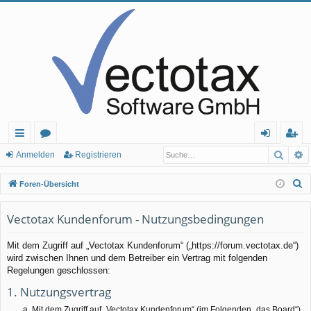
Such
E
ch
or
n
eg
Anmelden
Registrieren
ne
en
m
ist
S
Foren-Übersicht
llz
el
rie
u
c
Vectotax Kundenforum - Nutzungsbedingungen
ug
de
re
h
rif
n
n
Mit dem Zugriff auf „Vectotax Kundenforum“ („https://forum.vectotax.de“)
e
wird zwischen Ihnen und dem Betreiber ein Vertrag mit folgenden
f
Regelungen geschlossen:
1. Nutzungsvertrag
Mit dem Zugriff auf „Vectotax Kundenforum“ (im Folgenden „das Board“)