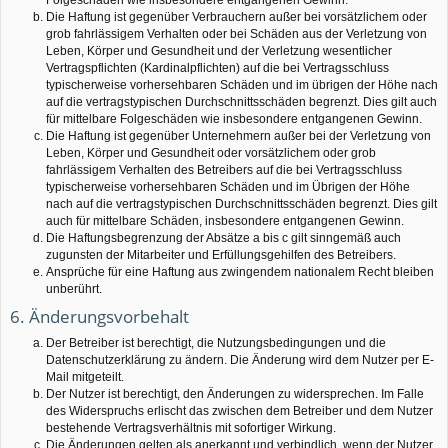
Die Haftung ist gegenüber Verbrauchern außer bei vorsätzlichem oder
grob fahrlässigem Verhalten oder bei Schäden aus der Verletzung von
Leben, Körper und Gesundheit und der Verletzung wesentlicher
Vertragspflichten (Kardinalpflichten) auf die bei Vertragsschluss
typischerweise vorhersehbaren Schäden und im übrigen der Höhe nach
auf die vertragstypischen Durchschnittsschäden begrenzt. Dies gilt auch
für mittelbare Folgeschäden wie insbesondere entgangenen Gewinn.
Die Haftung ist gegenüber Unternehmern außer bei der Verletzung von
Leben, Körper und Gesundheit oder vorsätzlichem oder grob
fahrlässigem Verhalten des Betreibers auf die bei Vertragsschluss
typischerweise vorhersehbaren Schäden und im Übrigen der Höhe
nach auf die vertragstypischen Durchschnittsschäden begrenzt. Dies gilt
auch für mittelbare Schäden, insbesondere entgangenen Gewinn.
Die Haftungsbegrenzung der Absätze a bis c gilt sinngemäß auch
zugunsten der Mitarbeiter und Erfüllungsgehilfen des Betreibers.
Ansprüche für eine Haftung aus zwingendem nationalem Recht bleiben
unberührt.
6. Änderungsvorbehalt
Der Betreiber ist berechtigt, die Nutzungsbedingungen und die
Datenschutzerklärung zu ändern. Die Änderung wird dem Nutzer per E-
Mail mitgeteilt.
Der Nutzer ist berechtigt, den Änderungen zu widersprechen. Im Falle
des Widerspruchs erlischt das zwischen dem Betreiber und dem Nutzer
bestehende Vertragsverhältnis mit sofortiger Wirkung.
Die Änderungen gelten als anerkannt und verbindlich, wenn der Nutzer