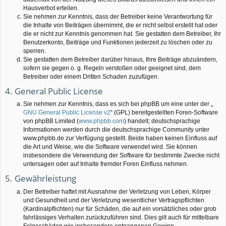
Hausverbot erteilen.
Sie nehmen zur Kenntnis, dass der Betreiber keine Verantwortung für
die Inhalte von Beiträgen übernimmt, die er nicht selbst erstellt hat oder
die er nicht zur Kenntnis genommen hat. Sie gestatten dem Betreiber, Ihr
Benutzerkonto, Beiträge und Funktionen jederzeit zu löschen oder zu
sperren.
Sie gestatten dem Betreiber darüber hinaus, Ihre Beiträge abzuändern,
sofern sie gegen o. g. Regeln verstoßen oder geeignet sind, dem
Betreiber oder einem Dritten Schaden zuzufügen.
4. General Public License
Sie nehmen zur Kenntnis, dass es sich bei phpBB um eine unter der „
GNU General Public License v2
“ (GPL) bereitgestellten Foren-Software
von phpBB Limited (
www.phpbb.com
) handelt; deutschsprachige
Informationen werden durch die deutschsprachige Community unter
www.phpbb.de zur Verfügung gestellt. Beide haben keinen Einfluss auf
die Art und Weise, wie die Software verwendet wird. Sie können
insbesondere die Verwendung der Software für bestimmte Zwecke nicht
untersagen oder auf Inhalte fremder Foren Einfluss nehmen.
5. Gewährleistung
Der Betreiber haftet mit Ausnahme der Verletzung von Leben, Körper
und Gesundheit und der Verletzung wesentlicher Vertragspflichten
(Kardinalpflichten) nur für Schäden, die auf ein vorsätzliches oder grob
fahrlässiges Verhalten zurückzuführen sind. Dies gilt auch für mittelbare
Folgeschäden wie insbesondere entgangenen Gewinn.