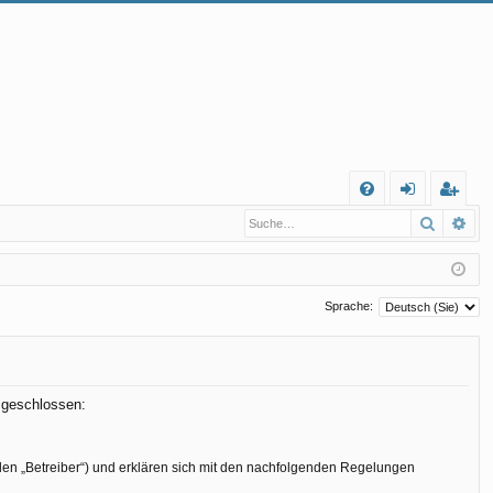
S
Suche
Erw
FA
n
eg
Q
m
ist
el
rie
Sprache:
de
re
n
n
n geschlossen:
den „Betreiber“) und erklären sich mit den nachfolgenden Regelungen