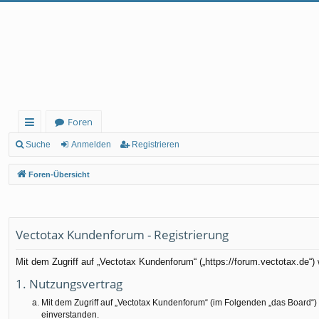
Foren
ch
Suche
Anmelden
Registrieren
ne
Foren-Übersicht
llz
ug
rif
Vectotax Kundenforum - Registrierung
f
Mit dem Zugriff auf „Vectotax Kundenforum“ („https://forum.vectotax.de“
1. Nutzungsvertrag
Mit dem Zugriff auf „Vectotax Kundenforum“ (im Folgenden „das Board“)
einverstanden.