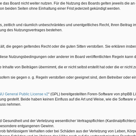
 das Board nicht weiter nutzen. Für die Nutzung des Boards gelten jeweils die an 
n beiden Seiten ohne Einhaltung einer Frist jederzeit gekündigt werden.
hes, zeitlich und räumlich unbeschränktes und unentgeltliches Recht, Ihren Beitra
gung des Nutzungsvertrages bestehen.
nthält, die gegen geltendes Recht oder die guten Sitten verstoßen. Sie erklären ins
 diese Nutzungsbedingungen oder anderer im Board veröffentlichten Regeln kann 
Inhalte von Beiträgen übernimmt, die er nicht selbst erstellt hat oder die er nicht
 sofern sie gegen o. g. Regeln verstoßen oder geeignet sind, dem Betreiber oder 
U General Public License v2
“ (GPL) bereitgestellten Foren-Software von phpBB Li
g gestellt. Beide haben keinen Einfluss auf die Art und Weise, wie die Software
fluss nehmen.
Gesundheit und der Verletzung wesentlicher Vertragspflichten (Kardinalpflichten) 
insbesondere entgangenen Gewinn.
rob fahrlässigem Verhalten oder bei Schäden aus der Verletzung von Leben, Körpe