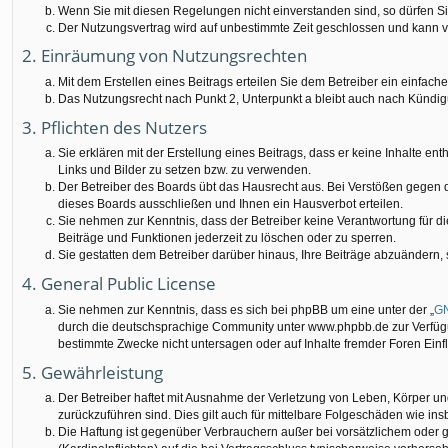
Wenn Sie mit diesen Regelungen nicht einverstanden sind, so dürfen Sie
Der Nutzungsvertrag wird auf unbestimmte Zeit geschlossen und kann vo
2. Einräumung von Nutzungsrechten
Mit dem Erstellen eines Beitrags erteilen Sie dem Betreiber ein einfac
Das Nutzungsrecht nach Punkt 2, Unterpunkt a bleibt auch nach Kündi
3. Pflichten des Nutzers
Sie erklären mit der Erstellung eines Beitrags, dass er keine Inhalte e
Links und Bilder zu setzen bzw. zu verwenden.
Der Betreiber des Boards übt das Hausrecht aus. Bei Verstößen gegen
dieses Boards ausschließen und Ihnen ein Hausverbot erteilen.
Sie nehmen zur Kenntnis, dass der Betreiber keine Verantwortung für die 
Beiträge und Funktionen jederzeit zu löschen oder zu sperren.
Sie gestatten dem Betreiber darüber hinaus, Ihre Beiträge abzuändern,
4. General Public License
Sie nehmen zur Kenntnis, dass es sich bei phpBB um eine unter der „
GN
durch die deutschsprachige Community unter www.phpbb.de zur Verfügun
bestimmte Zwecke nicht untersagen oder auf Inhalte fremder Foren Ein
5. Gewährleistung
Der Betreiber haftet mit Ausnahme der Verletzung von Leben, Körper und 
zurückzuführen sind. Dies gilt auch für mittelbare Folgeschäden wie 
Die Haftung ist gegenüber Verbrauchern außer bei vorsätzlichem oder g