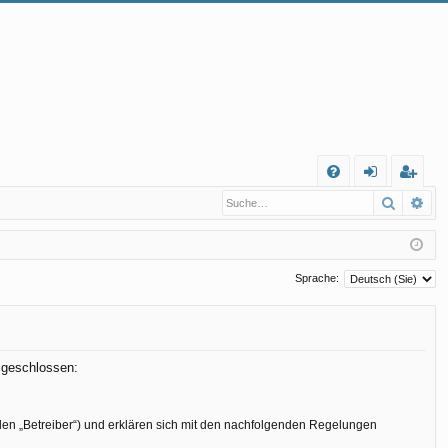
S
Suche
Erw
FA
n
eg
Q
m
ist
el
rie
Sprache:
de
re
n
n
n geschlossen:
den „Betreiber“) und erklären sich mit den nachfolgenden Regelungen