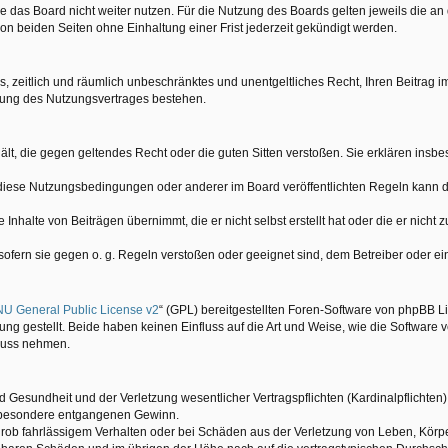
 das Board nicht weiter nutzen. Für die Nutzung des Boards gelten jeweils die an 
n beiden Seiten ohne Einhaltung einer Frist jederzeit gekündigt werden.
hes, zeitlich und räumlich unbeschränktes und unentgeltliches Recht, Ihren Beitra
gung des Nutzungsvertrages bestehen.
nthält, die gegen geltendes Recht oder die guten Sitten verstoßen. Sie erklären ins
 diese Nutzungsbedingungen oder anderer im Board veröffentlichten Regeln kann 
Inhalte von Beiträgen übernimmt, die er nicht selbst erstellt hat oder die er nicht
 sofern sie gegen o. g. Regeln verstoßen oder geeignet sind, dem Betreiber oder 
U General Public License v2
“ (GPL) bereitgestellten Foren-Software von phpBB Li
g gestellt. Beide haben keinen Einfluss auf die Art und Weise, wie die Software
fluss nehmen.
Gesundheit und der Verletzung wesentlicher Vertragspflichten (Kardinalpflichten) 
insbesondere entgangenen Gewinn.
rob fahrlässigem Verhalten oder bei Schäden aus der Verletzung von Leben, Körpe