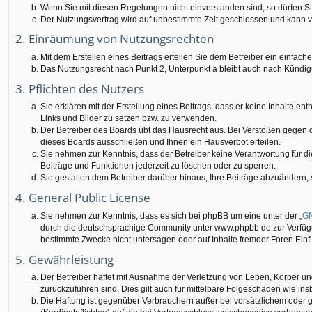
Wenn Sie mit diesen Regelungen nicht einverstanden sind, so dürfen Sie
Der Nutzungsvertrag wird auf unbestimmte Zeit geschlossen und kann vo
2. Einräumung von Nutzungsrechten
Mit dem Erstellen eines Beitrags erteilen Sie dem Betreiber ein einfac
Das Nutzungsrecht nach Punkt 2, Unterpunkt a bleibt auch nach Kündi
3. Pflichten des Nutzers
Sie erklären mit der Erstellung eines Beitrags, dass er keine Inhalte e
Links und Bilder zu setzen bzw. zu verwenden.
Der Betreiber des Boards übt das Hausrecht aus. Bei Verstößen gegen
dieses Boards ausschließen und Ihnen ein Hausverbot erteilen.
Sie nehmen zur Kenntnis, dass der Betreiber keine Verantwortung für die 
Beiträge und Funktionen jederzeit zu löschen oder zu sperren.
Sie gestatten dem Betreiber darüber hinaus, Ihre Beiträge abzuändern,
4. General Public License
Sie nehmen zur Kenntnis, dass es sich bei phpBB um eine unter der „
GN
durch die deutschsprachige Community unter www.phpbb.de zur Verfügun
bestimmte Zwecke nicht untersagen oder auf Inhalte fremder Foren Ein
5. Gewährleistung
Der Betreiber haftet mit Ausnahme der Verletzung von Leben, Körper und 
zurückzuführen sind. Dies gilt auch für mittelbare Folgeschäden wie 
Die Haftung ist gegenüber Verbrauchern außer bei vorsätzlichem oder g