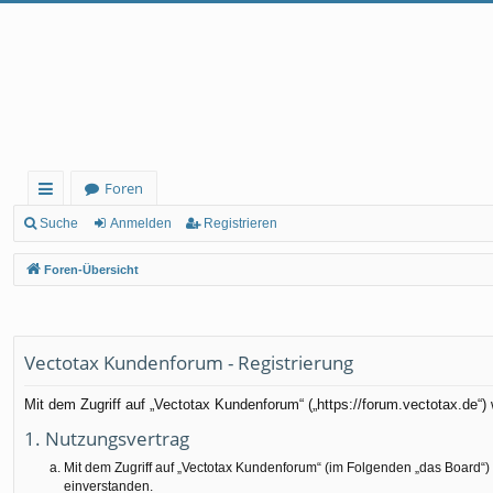
Foren
ch
Suche
Anmelden
Registrieren
ne
Foren-Übersicht
llz
ug
rif
Vectotax Kundenforum - Registrierung
f
Mit dem Zugriff auf „Vectotax Kundenforum“ („https://forum.vectotax.de“
1. Nutzungsvertrag
Mit dem Zugriff auf „Vectotax Kundenforum“ (im Folgenden „das Board“)
einverstanden.