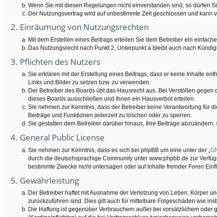
Wenn Sie mit diesen Regelungen nicht einverstanden sind, so dürfen Sie
Der Nutzungsvertrag wird auf unbestimmte Zeit geschlossen und kann vo
2. Einräumung von Nutzungsrechten
Mit dem Erstellen eines Beitrags erteilen Sie dem Betreiber ein einfac
Das Nutzungsrecht nach Punkt 2, Unterpunkt a bleibt auch nach Kündi
3. Pflichten des Nutzers
Sie erklären mit der Erstellung eines Beitrags, dass er keine Inhalte e
Links und Bilder zu setzen bzw. zu verwenden.
Der Betreiber des Boards übt das Hausrecht aus. Bei Verstößen gegen
dieses Boards ausschließen und Ihnen ein Hausverbot erteilen.
Sie nehmen zur Kenntnis, dass der Betreiber keine Verantwortung für die 
Beiträge und Funktionen jederzeit zu löschen oder zu sperren.
Sie gestatten dem Betreiber darüber hinaus, Ihre Beiträge abzuändern,
4. General Public License
Sie nehmen zur Kenntnis, dass es sich bei phpBB um eine unter der „
GN
durch die deutschsprachige Community unter www.phpbb.de zur Verfügun
bestimmte Zwecke nicht untersagen oder auf Inhalte fremder Foren Ein
5. Gewährleistung
Der Betreiber haftet mit Ausnahme der Verletzung von Leben, Körper und 
zurückzuführen sind. Dies gilt auch für mittelbare Folgeschäden wie 
Die Haftung ist gegenüber Verbrauchern außer bei vorsätzlichem oder g