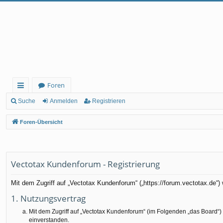
Foren
ch
Suche
Anmelden
Registrieren
ne
Foren-Übersicht
llz
ug
rif
Vectotax Kundenforum - Registrierung
f
Mit dem Zugriff auf „Vectotax Kundenforum“ („https://forum.vectotax.de“
1. Nutzungsvertrag
Mit dem Zugriff auf „Vectotax Kundenforum“ (im Folgenden „das Board“)
einverstanden.