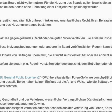
 das Board nicht weiter nutzen. Für die Nutzung des Boards gelten jeweils die an 
n beiden Seiten ohne Einhaltung einer Frist jederzeit gekündigt werden.
hes, zeitlich und räumlich unbeschränktes und unentgeltliches Recht, Ihren Beitra
gung des Nutzungsvertrages bestehen.
nthält, die gegen geltendes Recht oder die guten Sitten verstoßen. Sie erklären ins
 diese Nutzungsbedingungen oder anderer im Board veröffentlichten Regeln kann 
Inhalte von Beiträgen übernimmt, die er nicht selbst erstellt hat oder die er nicht
 sofern sie gegen o. g. Regeln verstoßen oder geeignet sind, dem Betreiber oder 
U General Public License v2
“ (GPL) bereitgestellten Foren-Software von phpBB Li
g gestellt. Beide haben keinen Einfluss auf die Art und Weise, wie die Software
fluss nehmen.
Gesundheit und der Verletzung wesentlicher Vertragspflichten (Kardinalpflichten) 
insbesondere entgangenen Gewinn.
rob fahrlässigem Verhalten oder bei Schäden aus der Verletzung von Leben, Körpe