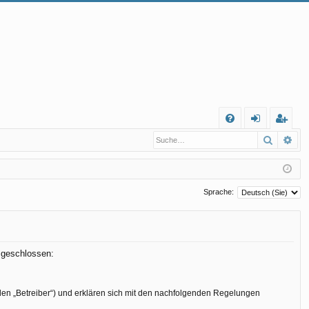
S
Suche
Erw
FA
n
eg
Q
m
ist
el
rie
Sprache:
de
re
n
n
n geschlossen:
den „Betreiber“) und erklären sich mit den nachfolgenden Regelungen