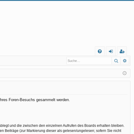
S
Suche
Erw
FA
n
eg
Q
m
ist
el
rie
de
re
n
n
nd Ihres Foren-Besuchs gesammelt werden.
ablegt und die zwischen den einzelnen Aufrufen des Boards erhalten bleiben.
en Beiträge (zur Markierung dieser als gelesen/ungelesen; sofern Sie nicht