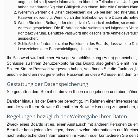
angemeldet sind) sowie Informationen über Ihre Teilnahme an Umfragen 
haben standardmäßig eine Gültigkeit von einem Jahr. Alle Cookies könne
Weiterhin werden die Daten gespeichert, die Sie bei der Registrierung,
Passwort notwendig. Wenn durch den Betreiber weitere Daten als notwendi
Wenn Sie einen Beitrag oder eine private Nachricht erstellen, so werden
Adresse gespeichert. Die IP-Adresse wird weiterhin bei folgenden Akti
Kontoaktivierung, Benutzer-Passwort) und gescheiterte Anmeldeversuche
gespeichert.
Schließlich erfordern einzelne Funktionen des Boards, dass weitere Da
Lesezeichen oder Benachrichtigungsfunktionen.
Ihr Passwort wird mit einer Einwege-Verschlüsselung (Hash) gespeichert,
Schlüssel zu Ihrem Benutzerkonto für das Board, also gehen Sie mit ihm 
Sollten Sie Ihr Passwort vergessen haben, so können Sie die Funktion 
anschließend ein neu generiertes Passwort an diese Adresse, mit dem Si
Gestattung der Datenspeicherung
Sie gestatten dem Betreiber, die von Ihnen eingegebenen und oben näher
Darüber hinaus ist der Betreiber berechtigt, im Rahmen einer Interessen
und der von Ihrem Browser übermittelter Browser-Kennung zu speichern, s
Regelungen bezüglich der Weitergabe Ihrer Daten
Zweck eines Boards ist es, einen Austausch mit anderen Personen zu ermög
Betreiber kann jedoch festlegen, dass einzelne Informationen nur für ein
nach entsprechenden Informationen im Forum oder kontaktieren Sie den Bet