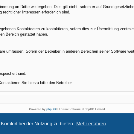
timmung an Dritte weitergeben. Dies gilt nicht, sofern er auf Grund gesetzlic
 rechtlicher Interessen erforderlich sind.
gebenen Kontaktdaten zu kontaktieren, sofern dies zur Übermittlung zentraler 
hen Bereich gestattet haben.
ware umfassen. Sofern der Betreiber in anderen Bereichen seiner Software wei
espeichert sind.
ntaktieren Sie hierzu bitte den Betreiber.
Powered by
phpBB
® Forum Software © phpBB Limited
Style von
Arty
- phpBB 3.3 von MrGaby
Deutsche Übersetzung durch
phpBB.de
Komfort bei der Nutzung zu bieten.
Mehr erfahren
Datenschutz
|
Nutzungsbedingungen