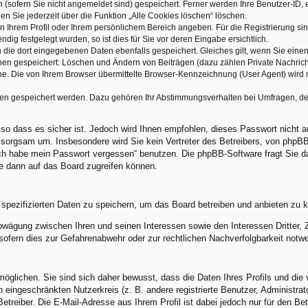
(sofern Sie nicht angemeldet sind) gespeichert. Ferner werden Ihre Benutzer-ID, e
n Sie jederzeit über die Funktion „Alle Cookies löschen“ löschen.
 in Ihrem Profil oder Ihrem persönlichem Bereich angeben. Für die Registrierung 
g festgelegt wurden, so ist dies für Sie vor deren Eingabe ersichtlich.
 die dort eingegebenen Daten ebenfalls gespeichert. Gleiches gilt, wenn Sie einen 
onen gespeichert: Löschen und Ändern von Beiträgen (dazu zählen Private Nachric
. Die von Ihrem Browser übermittelte Browser-Kennzeichnung (User Agent) wird nur
ten gespeichert werden. Dazu gehören Ihr Abstimmungsverhalten bei Umfragen, der
 so dass es sicher ist. Jedoch wird Ihnen empfohlen, dieses Passwort nicht a
sorgsam um. Insbesondere wird Sie kein Vertreter des Betreibers, von phpBB 
„Ich habe mein Passwort vergessen“ benutzen. Die phpBB-Software fragt Sie
e dann auf das Board zugreifen können.
 spezifizierten Daten zu speichern, um das Board betreiben und anbieten zu 
abwägung zwischen Ihren und seinen Interessen sowie den Interessen Dritter,
ofern dies zur Gefahrenabwehr oder zur rechtlichen Nachverfolgbarkeit notwe
lichen. Sie sind sich daher bewusst, dass die Daten Ihres Profils und die v
en eingeschränkten Nutzerkreis (z. B. andere registrierte Benutzer, Administr
reiber. Die E-Mail-Adresse aus Ihrem Profil ist dabei jedoch nur für den Be