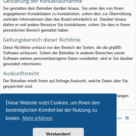
Gestattung der Kontaktaufnahme
Sie gestatten dem Betreiber darüber hinaus, Sie unter den von Ihnen
angegebenen Kontaktdaten zu kontaktieren, sofern dies zur Übermittlung
zentraler Informationen über das Board erforderlich ist. Darüber hinaus
dürfen er und andere Benutzer Sie kontaktieren, sofern Sie dies in Ihrem
persönlichen Bereich gestattet haben.
Geltungsbereich dieser Richtlinie
Diese Richtlinie umfasst nur den Bereich der Seiten, die die phpBB-
Software umfassen. Sofern der Betreiber in anderen Bereichen seiner
Software weitere personenbezogene Daten verarbeitet, wird er Sie darüber
gesondert informieren.
Auskunftsrecht
Der Betreiber erteilt Ihnen auf Anfrage Auskunft, welche Daten über Sie
gespeichert sind.
Sie können jederzeit die Löschung bzw. Sperrung Ihrer Daten verlangen.
Kontaktieren Sie hierzu bitte den Betreiber.
Diese Website nutzt Cookies, um Ihnen den
bestmöglichen Komfort bei der Nutzung zu
bieten.
Mehr erfahren
Foren-Übersicht
Impressum
Powered by
phpBB
® Forum Software © phpBB Limited
Verstanden!
Style von
Arty
- phpBB 3.3 von MrGaby