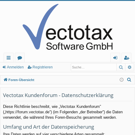
Such
E
ch
or
n
eg
Anmelden
Registrieren
ne
en
m
ist
S
Foren-Übersicht
llz
el
rie
u
c
Vectotax Kundenforum - Datenschutzerklärung
ug
de
re
h
rif
n
n
Diese Richtlinie beschreibt, wie „Vectotax Kundenforum“
e
(„https://forum.vectotax.de“) (im Folgenden „der Betreiber“) die Daten
f
verwendet, die während Ihres Foren-Besuchs gesammelt werden.
Umfang und Art der Datenspeicherung
Ihre Daten werden auf vier verschiedene Arten gesammelt: