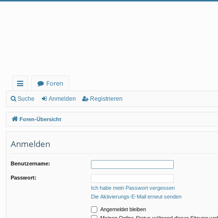
Foren
ch
Suche
Anmelden
Registrieren
ne
Foren-Übersicht
llz
Anmelden
ug
rif
Benutzername:
f
Passwort:
Ich habe mein Passwort vergessen
Die Aktivierungs-E-Mail erneut senden
Angemeldet bleiben
Meinen Online-Status während dieser Sitzung ve