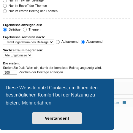
Nur im Text der Beiträge
Nur im Betreff der Themen
Nur im ersten Beitrag der Themen
Ergebnisse anzeigen als:
Beiträge
Themen
Ergebnisse sortieren nach:
Aufsteigend
Absteigend
Suchzeitraum begrenzen:
Die ersten:
Stellen Sie 0 als Wert ein, damit der komplette Beitrag angezeigt wird.
Zeichen der Beiträge anzeigen
Diese Website nutzt Cookies, um Ihnen den
bestmöglichen Komfort bei der Nutzung zu
bieten.
Mehr erfahren
Foren-Übersicht
Impressum
Powered by
phpBB
® Forum Software © phpBB Limited
Verstanden!
Style von
Arty
- phpBB 3.3 von MrGaby
Deutsche Übersetzung durch
phpBB.de
Datenschutz
|
Nutzungsbedingungen