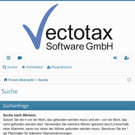
ch
or
n
eg
Suche
Anmelden
Registrieren
ne
en
m
ist
Foren-Übersicht
Suche
llz
el
rie
Suche
ug
de
re
rif
n
n
Suchanfrage
f
Suche nach Wörtern:
Setzen Sie ein
+
vor ein Wort, das gefunden werden muss und ein
-
vor ein Wort, das
nicht gefunden werden darf. Verwenden Sie mehrere Wörter getrennt durch
|
innerhalb
einer Klammer, wenn nur eines der Wörter gefunden werden muss. Benutzen Sie ein *
als Platzhalter für teilweise Übereinstimmungen.