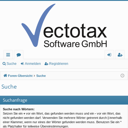
ch
or
n
eg
Suche
Anmelden
Registrieren
ne
en
m
ist
Foren-Übersicht
Suche
llz
el
rie
Suche
ug
de
re
rif
n
n
Suchanfrage
f
Suche nach Wörtern:
Setzen Sie ein
+
vor ein Wort, das gefunden werden muss und ein
-
vor ein Wort, das
nicht gefunden werden darf. Verwenden Sie mehrere Wörter getrennt durch
|
innerhalb
einer Klammer, wenn nur eines der Wörter gefunden werden muss. Benutzen Sie ein *
als Platzhalter für teilweise Übereinstimmungen.