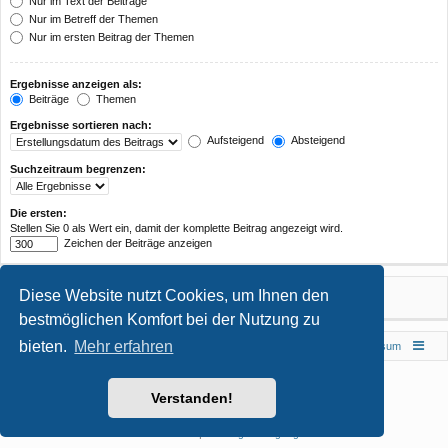
Nur im Text der Beiträge
Nur im Betreff der Themen
Nur im ersten Beitrag der Themen
Ergebnisse anzeigen als:
Beiträge
Themen
Ergebnisse sortieren nach:
Aufsteigend
Absteigend
Suchzeitraum begrenzen:
Die ersten:
Stellen Sie 0 als Wert ein, damit der komplette Beitrag angezeigt wird.
Zeichen der Beiträge anzeigen
Diese Website nutzt Cookies, um Ihnen den
bestmöglichen Komfort bei der Nutzung zu
bieten.
Mehr erfahren
Foren-Übersicht
Impressum
Powered by
phpBB
® Forum Software © phpBB Limited
Verstanden!
Style von
Arty
- phpBB 3.3 von MrGaby
Deutsche Übersetzung durch
phpBB.de
Datenschutz
|
Nutzungsbedingungen