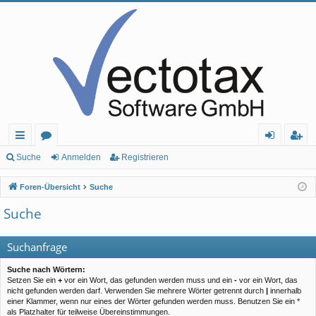
ch
or
n
eg
Suche
Anmelden
Registrieren
ne
en
m
ist
Foren-Übersicht
Suche
llz
el
rie
Suche
ug
de
re
rif
n
n
Suchanfrage
f
Suche nach Wörtern:
Setzen Sie ein
+
vor ein Wort, das gefunden werden muss und ein
-
vor ein Wort, das
nicht gefunden werden darf. Verwenden Sie mehrere Wörter getrennt durch
|
innerhalb
einer Klammer, wenn nur eines der Wörter gefunden werden muss. Benutzen Sie ein *
als Platzhalter für teilweise Übereinstimmungen.