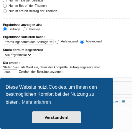
Nur im Text der Beiträge
Nur im Betreff der Themen
Nur im ersten Beitrag der Themen
Ergebnisse anzeigen als:
Beiträge
Themen
Ergebnisse sortieren nach:
Aufsteigend
Absteigend
Suchzeitraum begrenzen:
Die ersten:
Stellen Sie 0 als Wert ein, damit der komplette Beitrag angezeigt wird.
Zeichen der Beiträge anzeigen
Diese Website nutzt Cookies, um Ihnen den
bestmöglichen Komfort bei der Nutzung zu
bieten.
Mehr erfahren
Foren-Übersicht
Impressum
Powered by
phpBB
® Forum Software © phpBB Limited
Verstanden!
Style von
Arty
- phpBB 3.3 von MrGaby
Deutsche Übersetzung durch
phpBB.de
Datenschutz
|
Nutzungsbedingungen