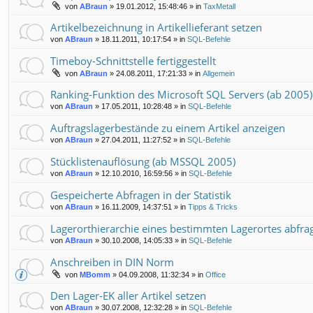
von
ABraun
»
19.01.2012, 15:48:46
» in
TaxMetall
Artikelbezeichnung in Artikellieferant setzen
von
ABraun
»
18.11.2011, 10:17:54
» in
SQL-Befehle
Timeboy-Schnittstelle fertiggestellt
von
ABraun
»
24.08.2011, 17:21:33
» in
Allgemein
Ranking-Funktion des Microsoft SQL Servers (ab 2005)
von
ABraun
»
17.05.2011, 10:28:48
» in
SQL-Befehle
Auftragslagerbestände zu einem Artikel anzeigen
von
ABraun
»
27.04.2011, 11:27:52
» in
SQL-Befehle
Stücklistenauflösung (ab MSSQL 2005)
von
ABraun
»
12.10.2010, 16:59:56
» in
SQL-Befehle
Gespeicherte Abfragen in der Statistik
von
ABraun
»
16.11.2009, 14:37:51
» in
Tipps & Tricks
Lagerorthierarchie eines bestimmten Lagerortes abfra
von
ABraun
»
30.10.2008, 14:05:33
» in
SQL-Befehle
Anschreiben in DIN Norm
von
MBomm
»
04.09.2008, 11:32:34
» in
Office
Den Lager-EK aller Artikel setzen
von
ABraun
»
30.07.2008, 12:32:28
» in
SQL-Befehle