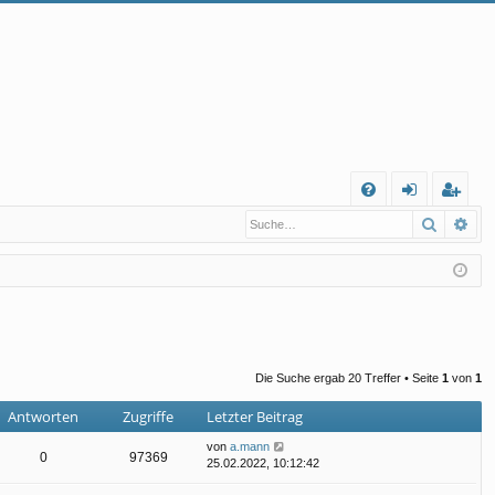
S
Suche
Erw
FA
n
eg
Q
m
ist
el
rie
de
re
n
n
Die Suche ergab 20 Treffer • Seite
1
von
1
Antworten
Zugriffe
Letzter Beitrag
von
a.mann
0
97369
25.02.2022, 10:12:42