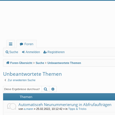
Foren
ch
Suche
Anmelden
Registrieren
ne
Foren-Übersicht
Suche
Unbeantwortete Themen
llz
Unbeantwortete Themen
ug
Zur erweiterten Suche
rif
Suche
Erweiterte Suche
f
Themen
Automatisceh Neunummerierung in Abfrufaufträgen
von
a.mann
»
25.02.2022, 10:12:42
» in
Tipps & Tricks