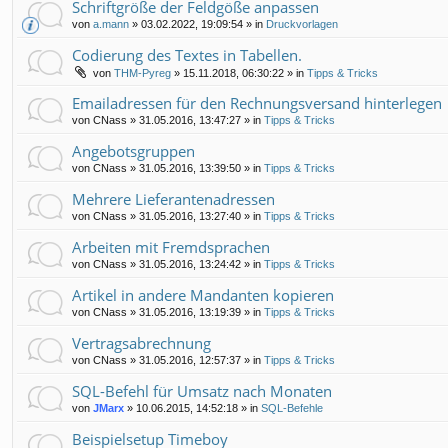
Schriftgröße der Feldgöße anpassen
von
a.mann
»
03.02.2022, 19:09:54
» in
Druckvorlagen
Codierung des Textes in Tabellen.
von
THM-Pyreg
»
15.11.2018, 06:30:22
» in
Tipps & Tricks
Emailadressen für den Rechnungsversand hinterlegen
von
CNass
»
31.05.2016, 13:47:27
» in
Tipps & Tricks
Angebotsgruppen
von
CNass
»
31.05.2016, 13:39:50
» in
Tipps & Tricks
Mehrere Lieferantenadressen
von
CNass
»
31.05.2016, 13:27:40
» in
Tipps & Tricks
Arbeiten mit Fremdsprachen
von
CNass
»
31.05.2016, 13:24:42
» in
Tipps & Tricks
Artikel in andere Mandanten kopieren
von
CNass
»
31.05.2016, 13:19:39
» in
Tipps & Tricks
Vertragsabrechnung
von
CNass
»
31.05.2016, 12:57:37
» in
Tipps & Tricks
SQL-Befehl für Umsatz nach Monaten
von
JMarx
»
10.06.2015, 14:52:18
» in
SQL-Befehle
Beispielsetup Timeboy