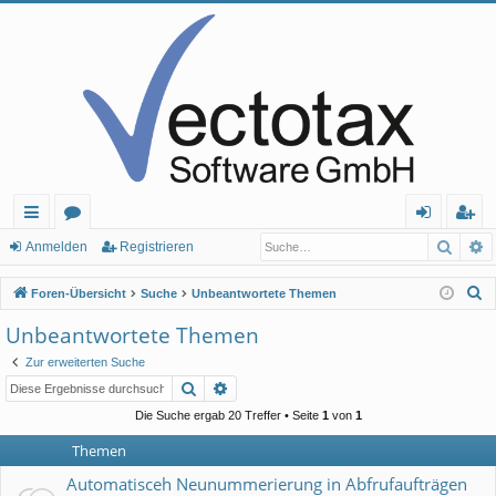
Such
E
ch
or
n
eg
Anmelden
Registrieren
ne
en
m
ist
S
Foren-Übersicht
Suche
Unbeantwortete Themen
llz
el
rie
u
Unbeantwortete Themen
c
ug
de
re
Zur erweiterten Suche
h
rif
n
n
Suche
Erweiterte Suche
e
f
Die Suche ergab 20 Treffer • Seite
1
von
1
Themen
Automatisceh Neunummerierung in Abfrufaufträgen