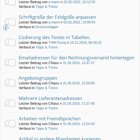
Letzter Beitrag von
a.mann
«
25.02.2022, 10:12:42
Verfasst in
Tipps & Tricks
Schriftgröße der Feldgöße anpassen
Letzter Beitrag von
a.mann
«
03.02.2022, 19:09:54
Verfasst in
Druckvorlagen
Codierung des Textes in Tabellen.
Letzter Beitrag von
THM-Pyreg
«
15.11.2018, 06:30:22
Verfasst in
Tipps & Tricks
Emailadressen für den Rechnungsversand hinterlegen
Letzter Beitrag von
CNass
«
31.05.2016, 13:47:27
Verfasst in
Tipps & Tricks
Angebotsgruppen
Letzter Beitrag von
CNass
«
31.05.2016, 13:39:50
Verfasst in
Tipps & Tricks
Mehrere Lieferantenadressen
Letzter Beitrag von
CNass
«
31.05.2016, 13:27:40
Verfasst in
Tipps & Tricks
Arbeiten mit Fremdsprachen
Letzter Beitrag von
CNass
«
31.05.2016, 13:24:42
Verfasst in
Tipps & Tricks
Artikel in andere Mandanten kopieren