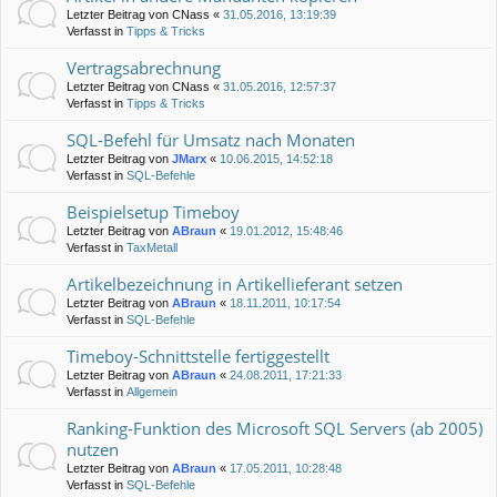
Letzter Beitrag von
CNass
«
31.05.2016, 13:19:39
Verfasst in
Tipps & Tricks
Vertragsabrechnung
Letzter Beitrag von
CNass
«
31.05.2016, 12:57:37
Verfasst in
Tipps & Tricks
SQL-Befehl für Umsatz nach Monaten
Letzter Beitrag von
JMarx
«
10.06.2015, 14:52:18
Verfasst in
SQL-Befehle
Beispielsetup Timeboy
Letzter Beitrag von
ABraun
«
19.01.2012, 15:48:46
Verfasst in
TaxMetall
Artikelbezeichnung in Artikellieferant setzen
Letzter Beitrag von
ABraun
«
18.11.2011, 10:17:54
Verfasst in
SQL-Befehle
Timeboy-Schnittstelle fertiggestellt
Letzter Beitrag von
ABraun
«
24.08.2011, 17:21:33
Verfasst in
Allgemein
Ranking-Funktion des Microsoft SQL Servers (ab 2005)
nutzen
Letzter Beitrag von
ABraun
«
17.05.2011, 10:28:48
Verfasst in
SQL-Befehle