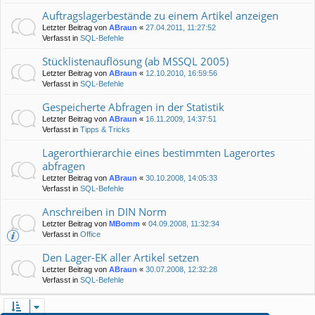
Auftragslagerbestände zu einem Artikel anzeigen
Letzter Beitrag von
ABraun
«
27.04.2011, 11:27:52
Verfasst in
SQL-Befehle
Stücklistenauflösung (ab MSSQL 2005)
Letzter Beitrag von
ABraun
«
12.10.2010, 16:59:56
Verfasst in
SQL-Befehle
Gespeicherte Abfragen in der Statistik
Letzter Beitrag von
ABraun
«
16.11.2009, 14:37:51
Verfasst in
Tipps & Tricks
Lagerorthierarchie eines bestimmten Lagerortes
abfragen
Letzter Beitrag von
ABraun
«
30.10.2008, 14:05:33
Verfasst in
SQL-Befehle
Anschreiben in DIN Norm
Letzter Beitrag von
MBomm
«
04.09.2008, 11:32:34
Verfasst in
Office
Den Lager-EK aller Artikel setzen
Letzter Beitrag von
ABraun
«
30.07.2008, 12:32:28
Verfasst in
SQL-Befehle