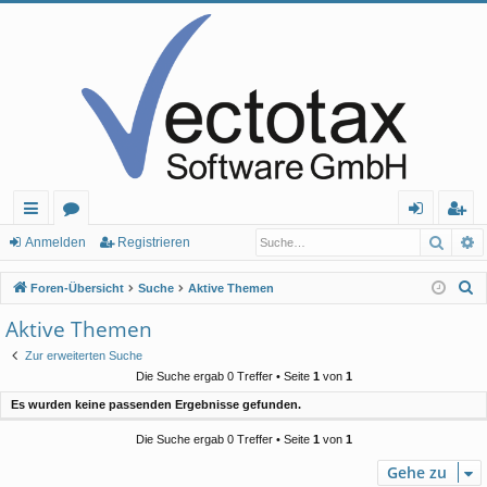
Such
E
ch
or
n
eg
Anmelden
Registrieren
ne
en
m
ist
S
Foren-Übersicht
Suche
Aktive Themen
llz
el
rie
u
Aktive Themen
c
ug
de
re
Zur erweiterten Suche
h
rif
n
n
Die Suche ergab 0 Treffer • Seite
1
von
1
e
Es wurden keine passenden Ergebnisse gefunden.
f
Die Suche ergab 0 Treffer • Seite
1
von
1
Gehe zu