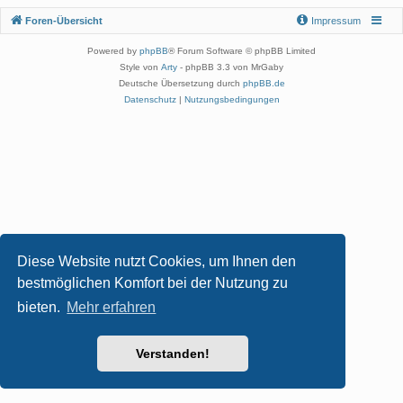
Foren-Übersicht
Impressum
Powered by
phpBB
® Forum Software © phpBB Limited
Style von
Arty
- phpBB 3.3 von MrGaby
Deutsche Übersetzung durch
phpBB.de
Datenschutz
|
Nutzungsbedingungen
Diese Website nutzt Cookies, um Ihnen den
bestmöglichen Komfort bei der Nutzung zu
bieten.
Mehr erfahren
Verstanden!