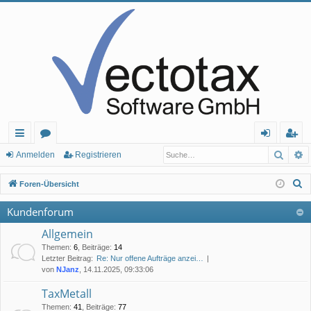
Such
E
ch
or
n
eg
Anmelden
Registrieren
ne
en
m
ist
S
Foren-Übersicht
llz
el
rie
u
Kundenforum
c
ug
de
re
h
Allgemein
rif
n
n
e
Themen
:
6
,
Beiträge
:
14
Letzter Beitrag:
Re: Nur offene Aufträge anzei…
f
von
NJanz
, 14.11.2025, 09:33:06
TaxMetall
Themen
:
41
,
Beiträge
:
77