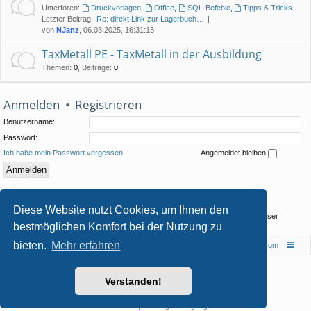
Unterforen:
Druckvorlagen
,
Office
,
SQL-Befehle
,
Tipps & Tricks
Letzter Beitrag:
Re: direkt Link zur Lagerbuch…
von
NJanz
, 06.03.2025, 16:31:13
TaxMetall PE - TaxMetall in der Ausbildung
Themen
:
0
,
Beiträge
:
0
Anmelden
•
Registrieren
Benutzername:
Passwort:
Ich habe mein Passwort vergessen
Angemeldet bleiben
Statistik
Diese Website nutzt Cookies, um Ihnen den
Beiträge insgesamt
104
• Themen insgesamt
57
• Mitglieder insgesamt
58
• Unser
bestmöglichen Komfort bei der Nutzung zu
neuestes Mitglied:
Lorenz.Weich
bieten.
Mehr erfahren
Foren-Übersicht
Impressum
Powered by
phpBB
® Forum Software © phpBB Limited
Verstanden!
Style von
Arty
- phpBB 3.3 von MrGaby
Deutsche Übersetzung durch
phpBB.de
Datenschutz
|
Nutzungsbedingungen