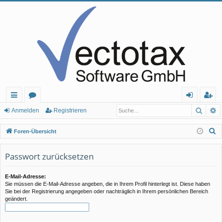
Such
E
ch
or
n
eg
Anmelden
Registrieren
ne
en
m
ist
S
Foren-Übersicht
llz
el
rie
u
c
Passwort zurücksetzen
ug
de
re
h
rif
n
n
e
E-Mail-Adresse:
Sie müssen die E-Mail-Adresse angeben, die in Ihrem Profil hinterlegt ist. Diese haben
f
Sie bei der Registrierung angegeben oder nachträglich in Ihrem persönlichen Bereich
geändert.