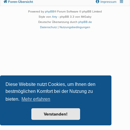
Foren-Übersicht
Impressum
Powered by
phpBB
® Forum Software © phpBB Limited
Style von
Arty
- phpBB 3.3 von MrGaby
Deutsche Übersetzung durch
phpBB.de
Datenschutz
|
Nutzungsbedingungen
Diese Website nutzt Cookies, um Ihnen den
bestmöglichen Komfort bei der Nutzung zu
bieten.
Mehr erfahren
Verstanden!