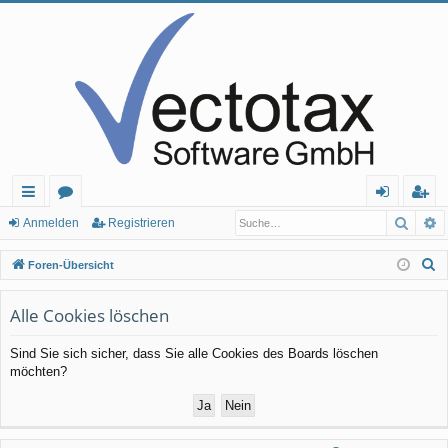
Such
E
ch
or
n
eg
Anmelden
Registrieren
ne
en
m
ist
S
Foren-Übersicht
llz
el
rie
u
c
Alle Cookies löschen
ug
de
re
h
rif
n
n
Sind Sie sich sicher, dass Sie alle Cookies des Boards löschen
e
möchten?
f