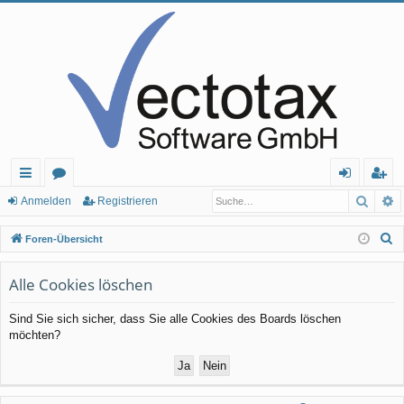
Such
E
ch
or
n
eg
Anmelden
Registrieren
ne
en
m
ist
S
Foren-Übersicht
llz
el
rie
u
c
Alle Cookies löschen
ug
de
re
h
rif
n
n
Sind Sie sich sicher, dass Sie alle Cookies des Boards löschen
e
möchten?
f