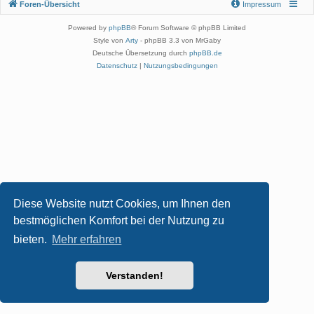
Foren-Übersicht
Impressum
Powered by
phpBB
® Forum Software © phpBB Limited
Style von
Arty
- phpBB 3.3 von MrGaby
Deutsche Übersetzung durch
phpBB.de
Datenschutz
|
Nutzungsbedingungen
Diese Website nutzt Cookies, um Ihnen den
bestmöglichen Komfort bei der Nutzung zu
bieten.
Mehr erfahren
Verstanden!