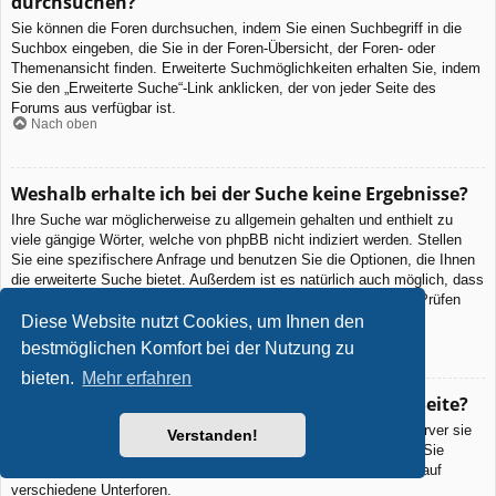
durchsuchen?
Sie können die Foren durchsuchen, indem Sie einen Suchbegriff in die
Suchbox eingeben, die Sie in der Foren-Übersicht, der Foren- oder
Themenansicht finden. Erweiterte Suchmöglichkeiten erhalten Sie, indem
Sie den „Erweiterte Suche“-Link anklicken, der von jeder Seite des
Forums aus verfügbar ist.
Nach oben
Weshalb erhalte ich bei der Suche keine Ergebnisse?
Ihre Suche war möglicherweise zu allgemein gehalten und enthielt zu
viele gängige Wörter, welche von phpBB nicht indiziert werden. Stellen
Sie eine spezifischere Anfrage und benutzen Sie die Optionen, die Ihnen
die erweiterte Suche bietet. Außerdem ist es natürlich auch möglich, dass
Ihr(e) Suchbegriff(e) hier nirgends im Forum verwendet wurden. Prüfen
Sie ggf. die Rechtschreibung der Begriffe!
Diese Website nutzt Cookies, um Ihnen den
Nach oben
bestmöglichen Komfort bei der Nutzung zu
bieten.
Mehr erfahren
Warum bekomme ich bei der Suche eine leere Seite?
Ihre Suche lieferte zu viele Ergebnisse, somit konnte der Webserver sie
Verstanden!
nicht verarbeiten. Benutzen Sie die erweiterte Suche und geben Sie
spezifischere Suchbegriffe ein oder beschränken Sie die Suche auf
verschiedene Unterforen.