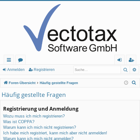
Such
E
ch
or
n
eg
Anmelden
Registrieren
ne
en
m
ist
S
Foren-Übersicht
Häufig gestellte Fragen
llz
el
rie
u
Häufig gestellte Fragen
c
ug
de
re
h
Registrierung und Anmeldung
rif
n
n
e
Wozu muss ich mich registrieren?
f
Was ist COPPA?
Warum kann ich mich nicht registrieren?
Ich habe mich registriert, kann mich aber nicht anmelden!
Warum kann ich mich nicht anmelden?