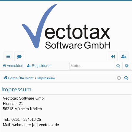
Such
E
ch
or
n
eg
Anmelden
Registrieren
ne
en
m
ist
S
Foren-Übersicht
Impressum
llz
el
rie
u
Impressum
c
ug
de
re
h
Vectotax Software GmbH
rif
n
n
Florinstr. 21
e
56218 Mülheim-Kärlich
f
Tel.: 0261 - 394513-25
Mail: webmaster [at] vectotax.de