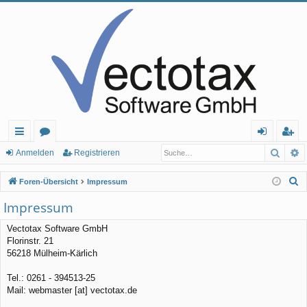
Such
E
ch
or
n
eg
Anmelden
Registrieren
ne
en
m
ist
S
Foren-Übersicht
Impressum
llz
el
rie
u
Impressum
c
ug
de
re
h
Vectotax Software GmbH
rif
n
n
Florinstr. 21
e
56218 Mülheim-Kärlich
f
Tel.: 0261 - 394513-25
Mail: webmaster [at] vectotax.de